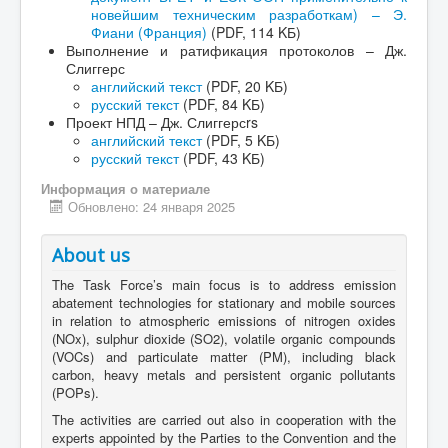
новейшим техническим разработкам) – Э.
Фиани (Франция)
(PDF, 114 KБ)
Выполнение и ратификация протоколов – Дж.
Слиггерс
английский текст
(PDF, 20 KБ)
русский текст
(PDF, 84 KБ)
Проект НПД – Дж. Слиггерсrs
английский текст
(PDF, 5 KБ)
русский текст
(PDF, 43 KБ)
Информация о материале
Обновлено: 24 января 2025
About us
The Task Force’s main focus is to address emission
abatement technologies for stationary and mobile sources
in relation to atmospheric emissions of nitrogen oxides
(NOx), sulphur dioxide (SO2), volatile organic compounds
(VOCs) and particulate matter (PM), including black
carbon, heavy metals and persistent organic pollutants
(POPs).
The activities are carried out also in cooperation with the
experts appointed by the Parties to the Convention and the