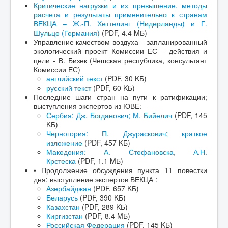
Критические нагрузки и их превышение, методы
расчета и результаты применительно к странам
ВЕКЦА – Ж.-П. Хеттелинг (Нидерланды) и Г.
Шульце (Германия)
(PDF, 4.4 MБ)
Управление качеством воздуха – запланированный
экологический проект Комиссии ЕС – действия и
цели - В. Бизек (Чешская республика, консультант
Комиссии ЕС)
английский текст
(PDF, 30 KБ)
русский текст
(PDF, 60 KБ)
Последние шаги стран на пути к ратификации;
выступления экспертов из ЮВЕ:
Сербия: Дж. Богданович; М. Бийелич
(PDF, 145
KБ)
Черногория: П. Джураскович; краткое
изложение
(PDF, 457 KБ)
Македония: А. Стефановска, А.Н.
Крстеска
(PDF, 1.1 MБ)
• Продолжение обсуждения пункта 11 повестки
дня; выступление экспертов ВЕКЦА :
Азербайджан
(PDF, 657 KБ)
Беларусь
(PDF, 390 KБ)
Казахстан
(PDF, 289 KБ)
Киргизстан
(PDF, 8.4 MБ)
Российская Федерация
(PDF, 145 KБ)