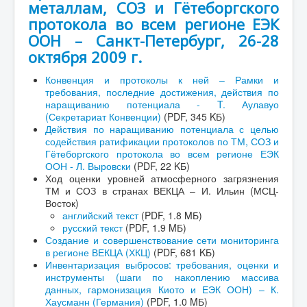
металлам, СОЗ и Гётеборгского
протокола во всем регионе ЕЭК
ООН – Санкт-Петербург, 26-28
октября 2009 г.
Конвенция и протоколы к ней – Рамки и
требования, последние достижения, действия по
наращиванию потенциала - T. Аулавуо
(Секретариат Конвенции)
(PDF, 345 KБ)
Действия по наращиванию потенциала с целью
содействия ратификации протоколов по ТМ, СОЗ и
Гётеборгского протокола во всем регионе ЕЭК
ООН - Л. Выровски
(PDF, 22 KБ)
Ход оценки уровней атмосферного загрязнения
ТМ и СОЗ в странах ВЕКЦА – И. Ильин (МСЦ-
Восток)
английский текст
(PDF, 1.8 MБ)
русский текст
(PDF, 1.9 MБ)
Создание и совершенствование сети мониторинга
в регионе ВЕКЦА (ХКЦ)
(PDF, 681 KБ)
Инвентаризация выбросов: требования, оценки и
инструменты (шаги по накоплению массива
данных, гармонизация Киото и ЕЭК ООН) – К.
Хаусманн (Германия)
(PDF, 1.0 MБ)