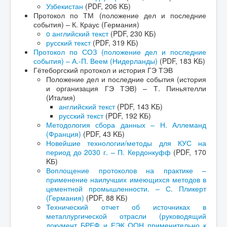
Узбекистан
(PDF, 206 KБ)
Протокол по ТМ (положение дел и последние
события) – К. Краус (Германия)
o английский текст
(PDF, 230 KБ)
русский текст
(PDF, 319 KБ)
Протокол по СОЗ (положение дел и последние
события) – А.-П. Веем (Нидерланды)
(PDF, 183 KБ)
Гётеборгский протокол и история ГЭ ТЭВ
Положение дел и последние события (история
и организация ГЭ ТЭВ) – Т. Пиньятелли
(Италия)
английский текст
(PDF, 143 KБ)
русский текст
(PDF, 192 KБ)
Методология сбора данных – Н. Аллеманд
(Франция)
(PDF, 43 KБ)
Новейшие технологии/методы для КУС на
период до 2030 г. – П. Кердонкуфф
(PDF, 170
KБ)
Воплощение протоколов на практике –
применение наилучших имеющихся методов в
цементной промышленности. – С. Пликерт
(Германия)
(PDF, 88 KБ)
Технический отчет об источниках в
металлургической отрасли (руководящий
документ БРЕФ и ЕЭК ООН применительно к