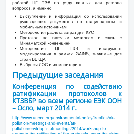
работой ЦГ ТЭВ по ряду важных для региона
вопросов, а именно:
Выступление и информация об использовании
руководящих документов по стационарным и
мобильным источникам
Методология расчета затрат для КУС
Протокол по тяжелым металлам и связь с
Минаматской конвенцией
Методология ЦГ ТЭВ и инструмент
моделирования в рамках GAINS, значимые для
стран ВЕКЦА
Выбросы ЛОС и их мониторинг
Предыдущие заседания
Конференция по содействию
ратификации протоколов к
КТЗВБР во всем регионе ЕЭК ООН
– Осло, март 2014 г.
http://www.unece.org/environmental-policy/treaties/air-
pollution/meetings-and-events/air-
pollution/envlrtaplistofmeetings/2014/workshop-to-
promote-the-ratification-of-the-protocols-under-the-clrtap-