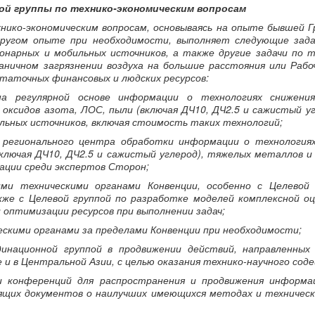
ой группы по технико-экономическим вопросам
хнико-экономическим вопросам, основываясь на опыте бывшей Г
другом опыте при необходимости, выполняет следующие зад
ионарных и мобильных источников, а также другие задачи по 
аничном загрязнении воздуха на большие расстояния или Раб
остаточных финансовых и людских ресурсов:
на регулярной основе информации о технологиях снижени
оксидов азота, ЛОС, пыли (включая ДЧ10, ДЧ2.5 и сажистый у
льных источников, включая стоимость таких технологий;
е регионального центра обработки информации о технологиях
включая ДЧ10, ДЧ2.5 и сажистый углерод), тяжелых металлов и
ации среди экспертов Сторон;
ими техническими органами Конвенции, особенно с Целевой
кже с Целевой группой по разработке моделей комплексной оце
 оптимизации ресурсов при выполнении задач;
ескими органами за пределами Конвенции при необходимости;
динационной группой в продвижении действий, направленных
е и в Центральной Азии, с целью оказания технико-научного со
 и конференций для распространения и продвижения информа
дящих документов о наилучших имеющихся методах и техничес