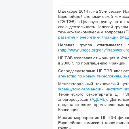
В декабре 2014 г. на 33-й сессии И
Европейской экономической комисс
(ГЭ ТЭВ) в Целевую группу по техн
свою деятельность Целевой группы
технико-экономическим вопросам (Г
развития и энергетики Франции (МЕ
Целевая группа отчитывается
(
http://www.unece.org/env/lrtap/work
ЦГ ТЭВ возглавляют Франция и Итал
в 2006 г. по приглашению Франции.
Сопредседателями ЦГ ТЭВ являютс
агентство по новым технологиям, эн
Межсекторальный технический цен
Французско-германский институт э
Технического секретариата ЦГ Т
энергоресурсов (
АДЕМЕ
). Деятель
представителями промышленных кр
Конвенции.
Многие мероприятия ЦГ ТЭВ финан
Европейская комиссия) также финан
группы.