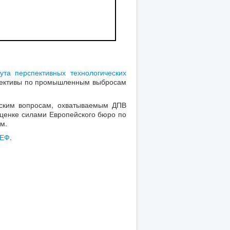
ута перспективных технологических
рективы по промышленным выбросам
ским вопросам, охватываемым ДПВ
оценке силами Европейского бюро по
м.
РЕФ
.