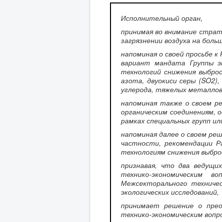
Исполнительный орган,
принимая во внимание страт
загрязнении воздуха на боль
напоминая о своей просьбе к
вариант мандата Группы эк
технологий снижения выбро
азота, двуокиси серы (SO2)
углерода, тяжелых металлов
напоминая также о своем р
органическим соединениям, 
рамках специальных групп ил
напоминая далее о своем ре
частности, рекомендации Р
технологиям снижения выбро
признавая, что два ведущи
технико-экономическим в
Межсекторального техничес
экологических исследований,
принимает решение о преоб
технико-экономическим вопр