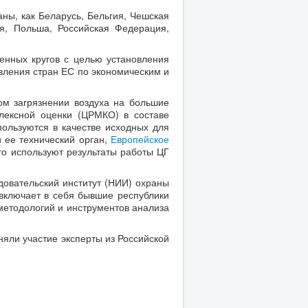
ны, как Беларусь, Бельгия, Чешская
я, Польша, Российская Федерация,
нных кругов с целью установления
вления стран ЕС по экономическим и
ом загрязнении воздуха на большие
плексной оценки (ЦРМКО) в составе
пользуются в качестве исходных для
 ее технический орган,
Европейское
сто используют результаты работы ЦГ
довательский институт (НИИ) охраны
включает в себя бывшие республики
методологий и инструментов анализа
няли участие эксперты из Российской