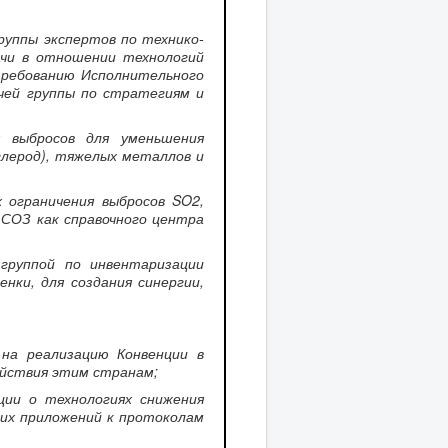
руппы экспертов по технико-
ачи в отношении технологий
требованию Исполнительного
очей группы по стратегиям и
я выбросов для уменьшения
глерод), тяжелых металлов и
 ограничения выбросов SO2,
 СОЗ как справочного центра
 группой по инвентаризации
нки, для создания синергии,
 на реализацию Конвенции в
действия этим странам;
ции о технологиях снижения
ких приложений к протоколам