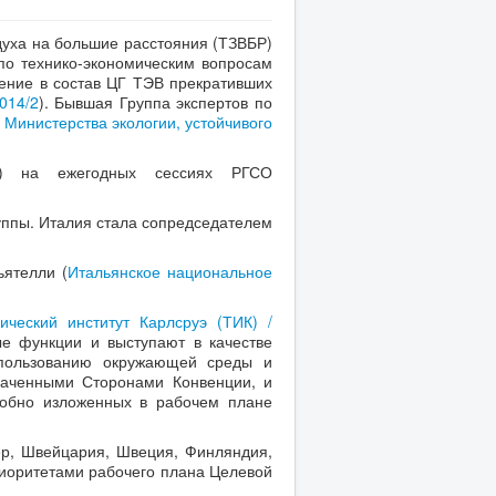
здуха на большие расстояния (ТЗВБР)
по технико-экономическим вопросам
дение в состав ЦГ ТЭВ прекративших
014/2
). Бывшая Группа экспертов по
е
Министерства экологии, устойчивого
О) на ежегодных сессиях РГСО
уппы. Италия стала сопредседателем
ьятелли (
Итальянское национальное
ический институт Карлсруэ (ТИК) /
е функции и выступают в качестве
спользованию окружающей среды и
значенными Сторонами Конвенции, и
робно изложенных в рабочем плане
р, Швейцария, Швеция, Финляндия,
риоритетами рабочего плана Целевой