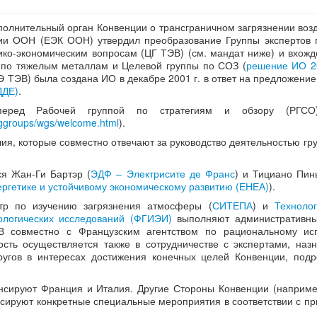
сполнительный орган Конвенции о трансграничном загрязнении во
ии ООН (ЕЭК ООН) утвердил преобразование Группы экспертов 
ико-экономическим вопросам (ЦГ ТЭВ) (см. мандат ниже) и вхож
 по тяжелым металлам и Целевой группы по СОЗ (
решение ИО 2
Э ТЭВ) была создана ИО в декабре 2001 г. в ответ на предложени
ДДЕ)
.
 перед Рабочей группой по стратегиям и обзору (РГС
inggroups/wgs/welcome.html
).
ия, которые совместно отвечают за руководство деятельностью гр
я Жан-Ги Бартэр (
ЭДФ – Электрисите де Франс
) и Тициано Пин
ергетике и устойчивому экономическому развитию (ЕНЕА)
).
тр по изучению загрязнения атмосферы (
СИТЕПА
) и
Технолог
кологических исследований (ФГИЭИ)
выполняют административны
ЭВ совместно с Французским агентством по рациональному и
ность осуществляется также в сотрудничестве с экспертами, на
угов в интересах достижения конечных целей Конвенции, под
сируют Франция и Италия. Другие Стороны Конвенции (наприме
сируют конкретные специальные мероприятия в соответствии с п