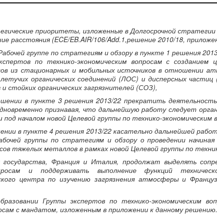
егические приоритеты, изложенные в Долгосрочной стратегии
шие расстояния (ECE/EB.AIR/106/Add.1,решение 2010/18, приложен
 Рабочей группе по стратегиям и обзору в пункте 1 решения 20
спертов по технико-экономическим вопросам с созданием ц
сов из стационарных и мобильных источников в отношении ат
, летучих органических соединений (ЛОС) и дисперсных частиц 
 и стойких органических загрязнителей (СОЗ),
ешении в пункте 3 решения 2013/22 прекратить деятельность
одновременно признавая, что дальнейшую работу следует орга
и под началом новой Целевой группы по технико-экономическим 
шении в пункте 4 решения 2013/22 касательно дальнейшей рабо
абочей группы по стратегиям и обзору о проведении начиная 
сов тяжелых металлов в рамках новой Целевой группы по техни
х государства, Франция и Италия, продолжат выделять соп
опросам и поддерживать выполнение функций техничес
кого центра по изучению загрязнения атмосферы и Францу
разовании Группы экспертов по технико-экономическим во
осам с мандатом, изложенным в приложении к данному решению