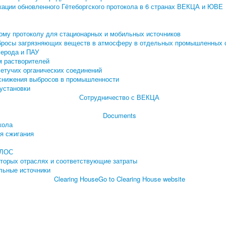
кации обновленного Гётеборгского протокола в 6 странах ВЕКЦА и ЮВЕ
ому протоколу для стационарных и мобильных источников
бросы загрязняющих веществ в атмосферу в отдельных промышленных 
лерода и ПАУ
м растворителей
етучих органических соединений
 снижения выбросов в промышленности
установки
Сотрудничество с ВЕКЦА
Documents
кола
я сжигания
 ЛОС
торых отраслях и соответствующие затраты
льные источники
Clearing House
Go to Clearing House website