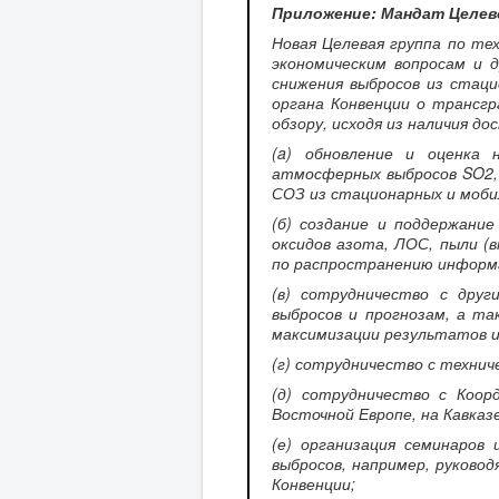
Приложение: Мандат Целев
Новая Целевая группа по те
экономическим вопросам и 
снижения выбросов из стац
органа Конвенции о трансгр
обзору, исходя из наличия д
(a) обновление и оценка 
атмосферных выбросов SO2, 
СОЗ из стационарных и моби
(б) создание и поддержани
оксидов азота, ЛОС, пыли (
по распространению информ
(в) сотрудничество с друг
выбросов и прогнозам, а та
максимизации результатов и
(г) сотрудничество с технич
(д) сотрудничество с Коор
Восточной Европе, на Кавказ
(е) организация семинаров
выбросов, например, руково
Конвенции;