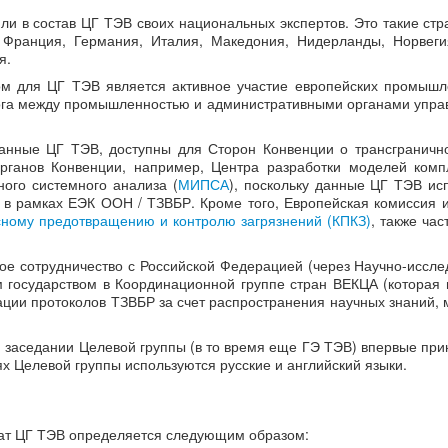
и в состав ЦГ ТЭВ своих национальных экспертов. Это такие стра
, Франция, Германия, Италия, Македония, Нидерланды, Норвеги
я.
м для ЦГ ТЭВ является активное участие европейских промышле
лога между промышленностью и административными органами упра
анные ЦГ ТЭВ, доступны для Сторон Конвенции о трансграничн
органов Конвенции, например, Центра разработки моделей ком
ого системного анализа (
МИПСА
), поскольку данные ЦГ ТЭВ ис
в рамках ЕЭК ООН / ТЗВБР. Кроме того, Европейская комиссия и
ному предотвращению и контролю загрязнений (КПКЗ)
, также ча
ое сотрудничество с Российской Федерацией (через Научно-иссле
м государством в Координационной группе стран ВЕКЦА (которая 
ции протоколов ТЗВБР за счет распространения научных знаний, 
ом заседании Целевой группы (в то время еще ГЭ ТЭВ) впервые при
х Целевой группы используются русские и английский языки.
ат ЦГ ТЭВ определяется следующим образом: