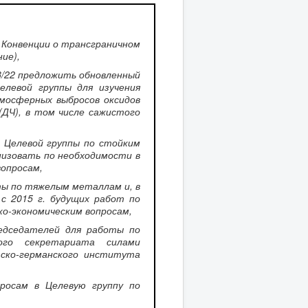
 Конвенции о трансграничном
ие),
13/22 предложить обновленный
елевой группы для изучения
мосферных выбросов оксидов
(ДЧ), в том числе сажистого
 Целевой группы по стойким
низовать по необходимости в
вопросам,
ты по тяжелым металлам и, в
с 2015 г. будущих работ по
ко-экономическим вопросам,
редседателей для работы по
кого секретариата силами
зско-германского института
просам в Целевую группу по
.