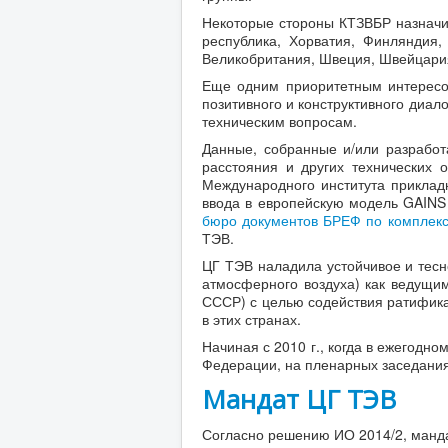
Некоторые стороны КТЗВБР назначил
республика, Хорватия, Финляндия
Великобритания, Швеция, Швейцари
Еще одним приоритетным интересо
позитивного и конструктивного диа
техническим вопросам.
Данные, собранные и/или разработ
расстояния и других технических 
Международного института прикладн
ввода в европейскую модель GAINS 
бюро документов БРЕФ по комплекс
ТЭВ.
ЦГ ТЭВ наладила устойчивое и тесн
атмосферного воздуха) как ведущи
СССР) с целью содействия ратифика
в этих странах.
Начиная с 2010 г., когда в ежегодн
Федерации, на пленарных заседания
Мандат ЦГ ТЭВ
Согласно решению ИО 2014/2, манд